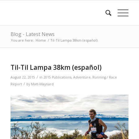
Blog - Latest News
You are here:
Home
/
Til-Til Lampa 38km (español)
Til-Til Lampa 38km (español)
/
August 22, 2015
in
2015 Publications
,
Adventure
,
Running / Race
/
Report
by
Matt-Maynard